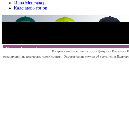
Игра Менеджер
Календарь гонок
Новости Формулы 1
Раскрыта точная причина схода Джорджа Расселла в К
,
ограничений на количество своих сроков.
Опровержение слухов об увольнении Валттери Б