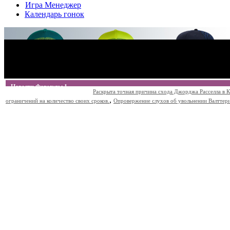
Игра Менеджер
Календарь гонок
Новости Формулы 1
Раскрыта точная причина схода Джорджа Расселла в К
,
ограничений на количество своих сроков.
Опровержение слухов об увольнении Валттери Б