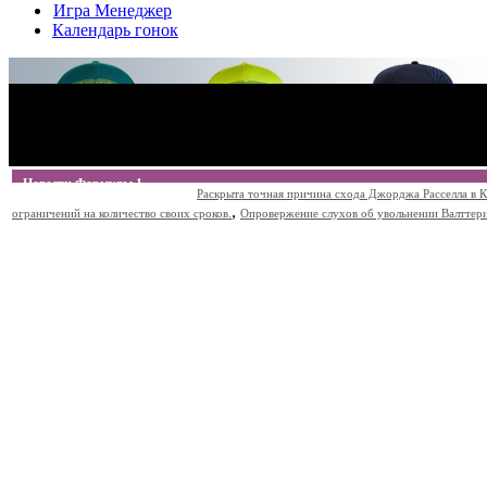
Игра Менеджер
Календарь гонок
Новости Формулы 1
Раскрыта точная причина схода Джорджа Расселла в К
,
ограничений на количество своих сроков.
Опровержение слухов об увольнении Валттери Б