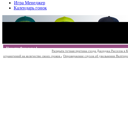
Игра Менеджер
Календарь гонок
Новости Формулы 1
Раскрыта точная причина схода Джорджа Расселла в К
,
ограничений на количество своих сроков.
Опровержение слухов об увольнении Валттери Б