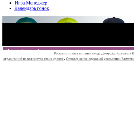
Игра Менеджер
Календарь гонок
Новости Формулы 1
Раскрыта точная причина схода Джорджа Расселла в К
,
ограничений на количество своих сроков.
Опровержение слухов об увольнении Валттери Б