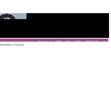
Формула 1
DTM
GP2
WRC
MOTO GP
ещё
вержение слухов об