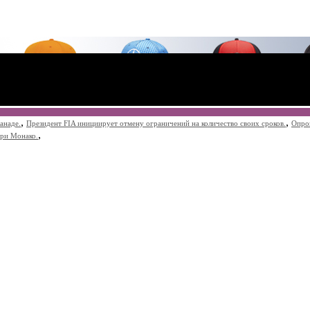
,
,
анаде.
Президент FIA инициирует отмену ограничений на количество своих сроков.
Опро
,
при Монако.