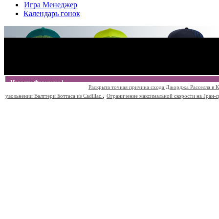
Игра Менеджер
Календарь гонок
Новости Формулы 1
Раскрыта точная причина схода Джорджа Расселла в К
,
увольнении Валттери Боттаса из Cadillac.
Ограничение максимальной скорости на Гран-