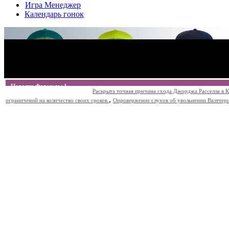
Игра Менеджер
Календарь гонок
Новости Формулы 1
Раскрыта точная причина схода Джорджа Расселла в К
,
ограничений на количество своих сроков.
Опровержение слухов об увольнении Валттери Б