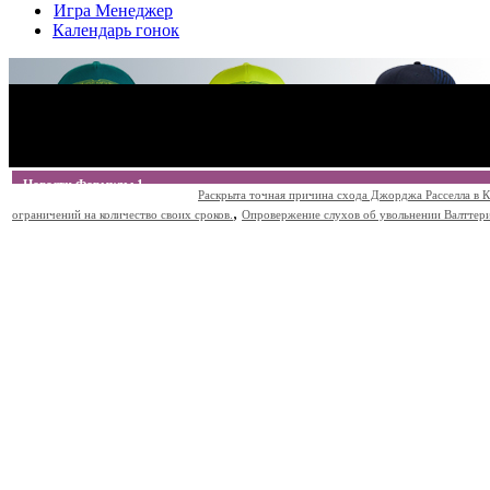
Игра Менеджер
Календарь гонок
Новости Формулы 1
Раскрыта точная причина схода Джорджа Расселла в К
,
ограничений на количество своих сроков.
Опровержение слухов об увольнении Валттери Б