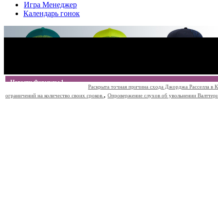
Игра Менеджер
Календарь гонок
Новости Формулы 1
Раскрыта точная причина схода Джорджа Расселла в К
,
ограничений на количество своих сроков.
Опровержение слухов об увольнении Валттери Б