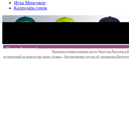
Игра Менеджер
Календарь гонок
Новости Формулы 1
Раскрыта точная причина схода Джорджа Расселла в К
,
ограничений на количество своих сроков.
Опровержение слухов об увольнении Валттери Б