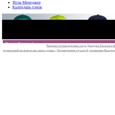
Игра Менеджер
Календарь гонок
Новости Формулы 1
Раскрыта точная причина схода Джорджа Расселла в К
,
ограничений на количество своих сроков.
Опровержение слухов об увольнении Валттери Б