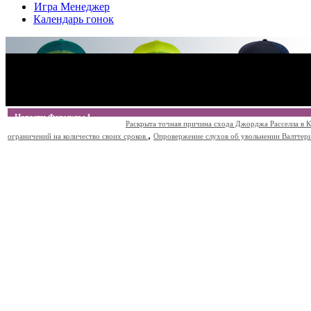
Игра Менеджер
Календарь гонок
Новости Формулы 1
Раскрыта точная причина схода Джорджа Расселла в К
,
ограничений на количество своих сроков.
Опровержение слухов об увольнении Валттери Б