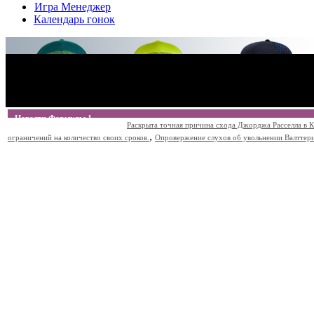
Игра Менеджер
Календарь гонок
Новости Формулы 1
Раскрыта точная причина схода Джорджа Расселла в К
,
ограничений на количество своих сроков.
Опровержение слухов об увольнении Валттери Б