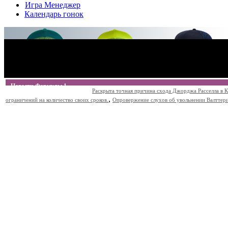
Игра Менеджер
Календарь гонок
Новости Формулы 1
Раскрыта точная причина схода Джорджа Расселла в К
,
ограничений на количество своих сроков.
Опровержение слухов об увольнении Валттери Б