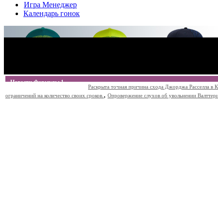
Игра Менеджер
Календарь гонок
Новости Формулы 1
Раскрыта точная причина схода Джорджа Расселла в К
,
ограничений на количество своих сроков.
Опровержение слухов об увольнении Валттери Б