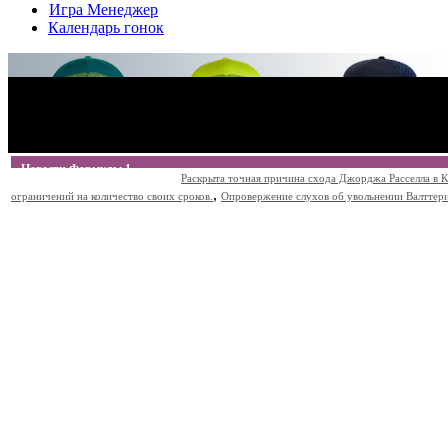
Игра Менеджер
Календарь гонок
Новости Формулы 1
Раскрыта точная причина схода Джорджа Расселла в К
,
ограничений на количество своих сроков.
Опровержение слухов об увольнении Валттери Б