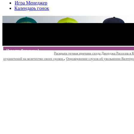
Игра Менеджер
Календарь гонок
Новости Формулы 1
Раскрыта точная причина схода Джорджа Расселла в К
,
ограничений на количество своих сроков.
Опровержение слухов об увольнении Валттери Б