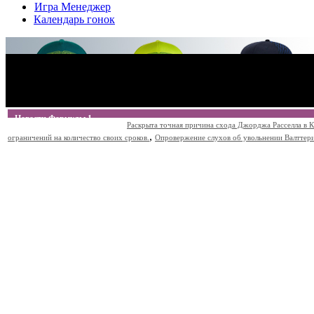
Игра Менеджер
Календарь гонок
Новости Формулы 1
Раскрыта точная причина схода Джорджа Расселла в К
,
ограничений на количество своих сроков.
Опровержение слухов об увольнении Валттери Б