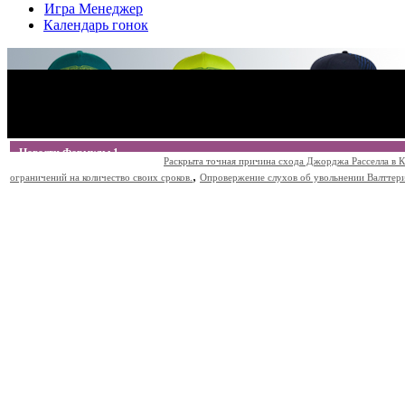
Игра Менеджер
Календарь гонок
Новости Формулы 1
Раскрыта точная причина схода Джорджа Расселла в К
,
ограничений на количество своих сроков.
Опровержение слухов об увольнении Валттери Б