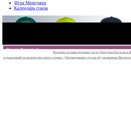
Игра Менеджер
Календарь гонок
Новости Формулы 1
Раскрыта точная причина схода Джорджа Расселла в К
,
ограничений на количество своих сроков.
Опровержение слухов об увольнении Валттери Б