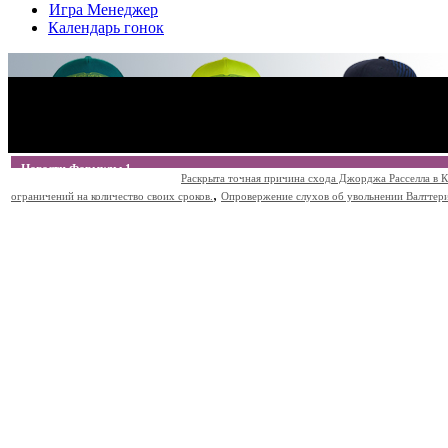
Игра Менеджер
Календарь гонок
Новости Формулы 1
Раскрыта точная причина схода Джорджа Расселла в К
,
ограничений на количество своих сроков.
Опровержение слухов об увольнении Валттери Б