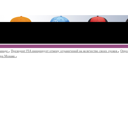
,
,
анаде.
Президент FIA инициирует отмену ограничений на количество своих сроков.
Опро
,
при Монако.