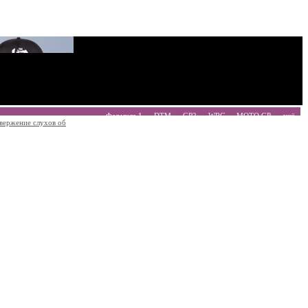
Формула 1
DTM
GP2
WRC
MOTO GP
ещё
вержение слухов об