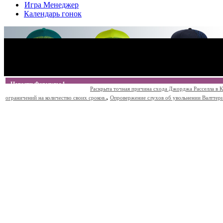
Игра Менеджер
Календарь гонок
Новости Формулы 1
Раскрыта точная причина схода Джорджа Расселла в К
,
ограничений на количество своих сроков.
Опровержение слухов об увольнении Валттери Б