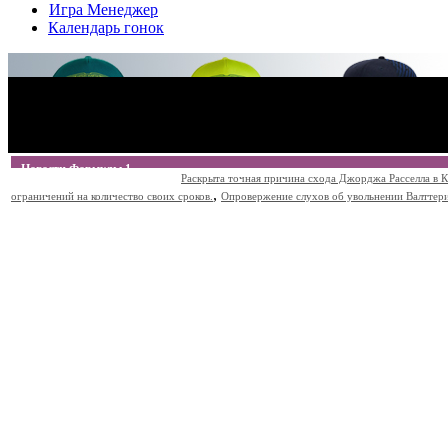
Игра Менеджер
Календарь гонок
Новости Формулы 1
Раскрыта точная причина схода Джорджа Расселла в К
,
ограничений на количество своих сроков.
Опровержение слухов об увольнении Валттери Б