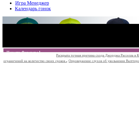
Игра Менеджер
Календарь гонок
Новости Формулы 1
Раскрыта точная причина схода Джорджа Расселла в К
,
ограничений на количество своих сроков.
Опровержение слухов об увольнении Валттери Б