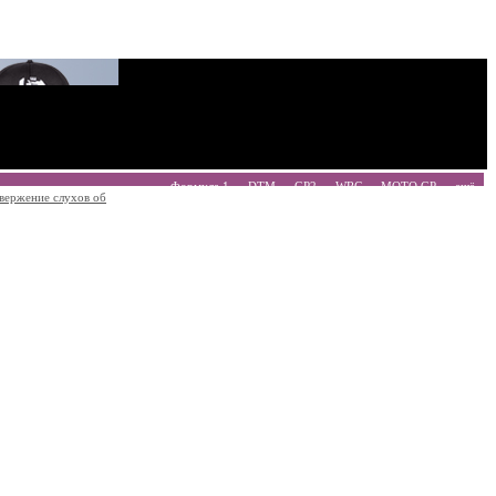
Формула 1
DTM
GP2
WRC
MOTO GP
ещё
вержение слухов об