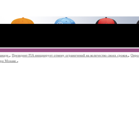
,
,
анаде.
Президент FIA инициирует отмену ограничений на количество своих сроков.
Опро
,
при Монако.