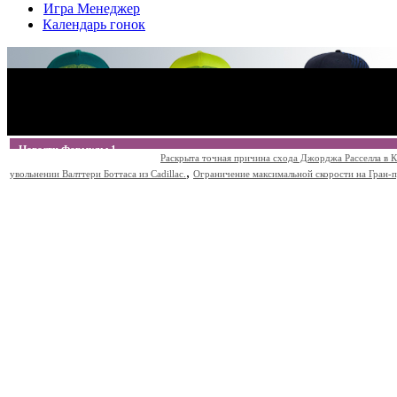
Игра Менеджер
Календарь гонок
Новости Формулы 1
Раскрыта точная причина схода Джорджа Расселла в К
,
увольнении Валттери Боттаса из Cadillac.
Ограничение максимальной скорости на Гран-