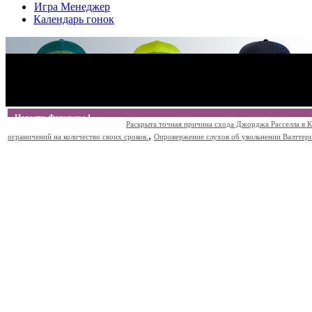
Игра Менеджер
Календарь гонок
Новости Формулы 1
Раскрыта точная причина схода Джорджа Расселла в К
,
ограничений на количество своих сроков.
Опровержение слухов об увольнении Валттери Б