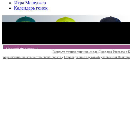
Игра Менеджер
Календарь гонок
Новости Формулы 1
Раскрыта точная причина схода Джорджа Расселла в К
,
ограничений на количество своих сроков.
Опровержение слухов об увольнении Валттери Б