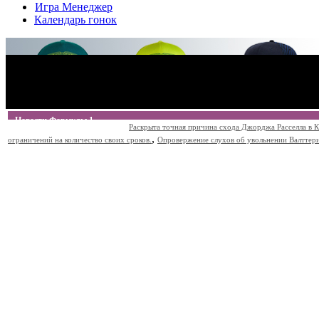
Игра Менеджер
Календарь гонок
Новости Формулы 1
Раскрыта точная причина схода Джорджа Расселла в К
,
ограничений на количество своих сроков.
Опровержение слухов об увольнении Валттери Б