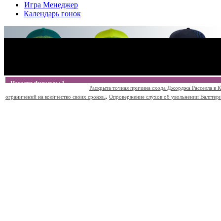
Игра Менеджер
Календарь гонок
Новости Формулы 1
Раскрыта точная причина схода Джорджа Расселла в К
,
ограничений на количество своих сроков.
Опровержение слухов об увольнении Валттери Б