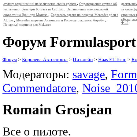
,
отмену ограничений на количество своих сроков.
Опровержение слухов об
десять же
,
увольнении Валттери Боттаса из Cadillac.
Ограничение максимальной
за какие 
,
скорости на Гран-при Монако.
Сорвалась сделка по покупке Mercedes доли в
странных 
,
,
«Кумиры к
Alpine.
Mercedes запретит Антонелли и Расселлу открытую борьбу.
Ф-1?
Приятный сюрприз для McLaren
Форум Formulasport
Форум
>
Королева Автоспорта
>
Пит-лейн
>
Haas F1 Team
>
Ro
Модераторы:
savage
,
Form
Commendatore
,
Noise_201
Romain Grosjean
Все о пилоте.