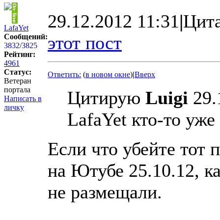
29.12.2012 11:31
|
Цит
LafaYet
Сообщений:
этот пост
3832
/
3825
Рейтинг:
4961
Статус:
Ответить:
(
в новом окне
)
|
Вверх
Ветеран
портала
Цитирую
Luigi
29.
Написать в
личку
LafaYet кто-то уже
Если что убейте тот 
на Ютубе 25.10.12, к
не размещали.