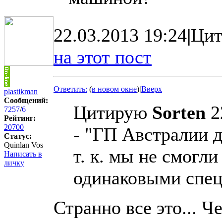
22.03.2013 19:24
|
Цит
на этот пост
Ответить:
(
в новом окне
)
|
Вверх
plastikman
Сообщений:
Цитирую
Sorten
2
7257
/
6
Рейтинг:
20700
- "ГП Австралии 
Статус:
Quinlan Vos
т. к. мы не смогл
Написать в
личку
одинаковыми спец
Странно все это... Ч