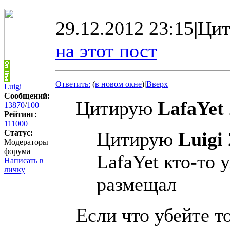
29.12.2012 23:15
|
Цит
на этот пост
Ответить:
(
в новом окне
)
|
Вверх
Luigi
Сообщений:
Цитирую
LafaYet
13870
/
100
Рейтинг:
111000
Статус:
Цитирую
Luigi
Модераторы
форума
LafaYet кто-то 
Написать в
личку
размещал
Если что убейте т