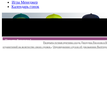
Игра Менеджер
Календарь гонок
Новости Формулы 1
Раскрыта точная причина схода Джорджа Расселла в К
,
ограничений на количество своих сроков.
Опровержение слухов об увольнении Валттери Б