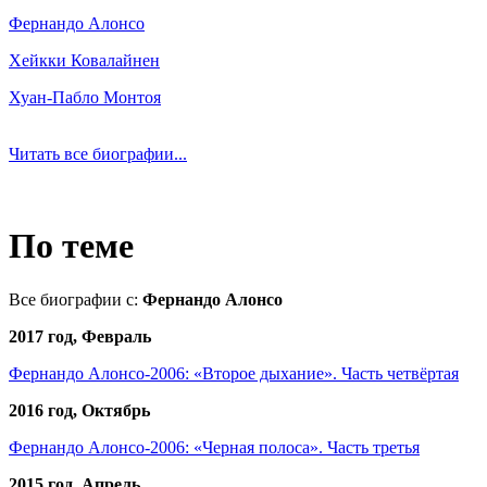
Фернандо Алонсо
Хейкки Ковалайнен
Хуан-Пабло Монтоя
Читать все биографии...
По теме
Все биографии c:
Фернандо Алонсо
2017 год, Февраль
Фернандо Алонсо-2006: «Второе дыхание». Часть четвёртая
2016 год, Октябрь
Фернандо Алонсо-2006: «Черная полоса». Часть третья
2015 год, Апрель