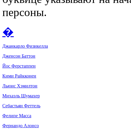
персоны.
�
Джанкарло Физикелла
Дженсон Баттон
Йос Ферстаппен
Кими Райкконен
Льюис Хэмилтон
Михаэль Шумахер
Себастьян Феттель
Фелипе Масса
Фернандо Алонсо