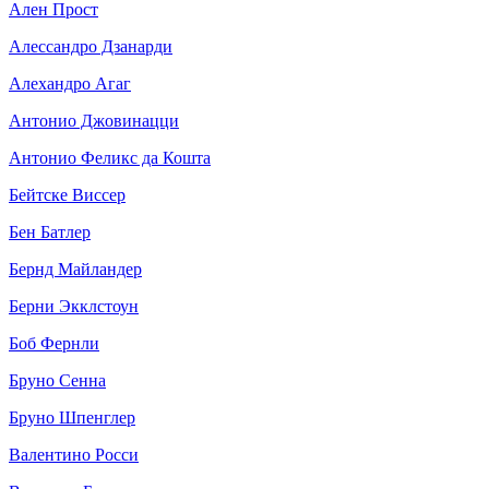
Ален Прост
Алессандро Дзанарди
Алехандро Агаг
Антонио Джовинацци
Антонио Феликс да Кошта
Бейтске Виссер
Бен Батлер
Бернд Майландер
Берни Экклстоун
Боб Фернли
Бруно Сенна
Бруно Шпенглер
Валентино Росси