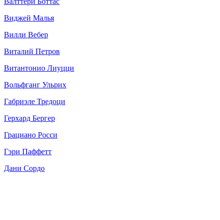
Валттери Боттас
Виджей Малья
Вилли Вебер
Виталий Петров
Витантонио Лиуцци
Вольфганг Ульрих
Габриэле Тредоци
Герхард Бергер
Грациано Росси
Гэри Паффетт
Дани Сордо