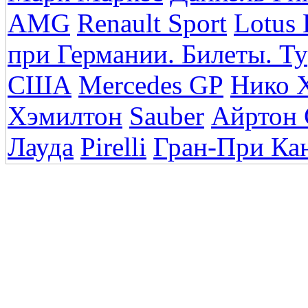
AMG
Renault Sport
Lotus
при Германии. Билеты. Ту
США
Mercedes GP
Нико 
Хэмилтон
Sauber
Айртон 
Лауда
Pirelli
Гран-При Ка