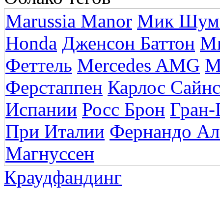
Marussia Manor
Мик Шум
Honda
Дженсон Баттон
М
Феттель
Mercedes AMG
М
Ферстаппен
Карлос Сайн
Испании
Росс Брон
Гран-
При Италии
Фернандо Ал
Магнуссен
Краудфандинг