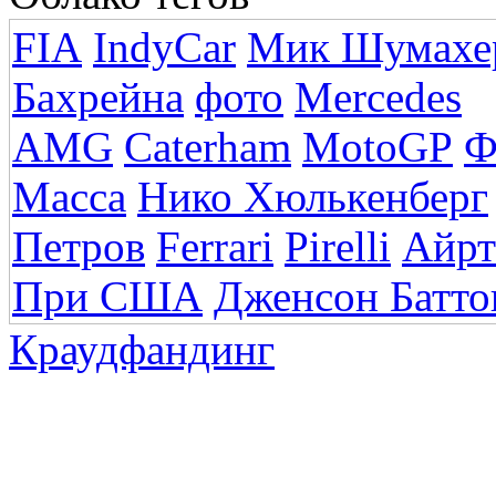
FIA
IndyCar
Мик Шумахе
Бахрейна
фото
Mercedes
AMG
Caterham
MotoGP
Ф
Масса
Нико Хюлькенберг
Петров
Ferrari
Pirelli
Айрт
При США
Дженсон Батто
Краудфандинг