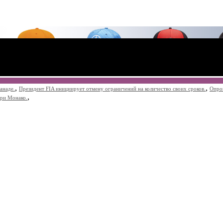
,
,
анаде.
Президент FIA инициирует отмену ограничений на количество своих сроков.
Опро
,
при Монако.