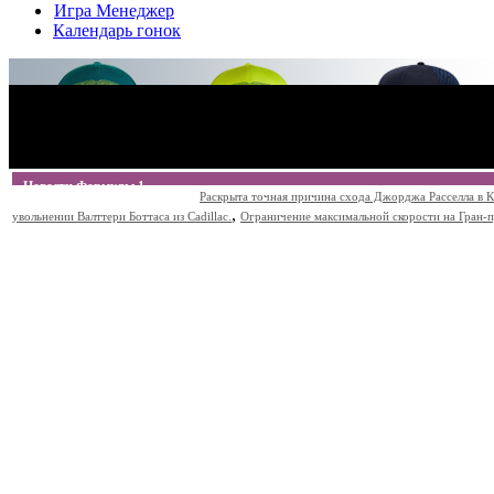
Игра Менеджер
Календарь гонок
Новости Формулы 1
Раскрыта точная причина схода Джорджа Расселла в К
,
увольнении Валттери Боттаса из Cadillac.
Ограничение максимальной скорости на Гран-