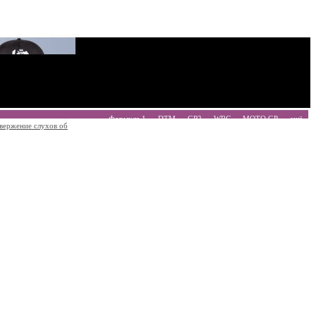
Формула 1
DTM
GP2
WRC
MOTO GP
ещё
вержение слухов об