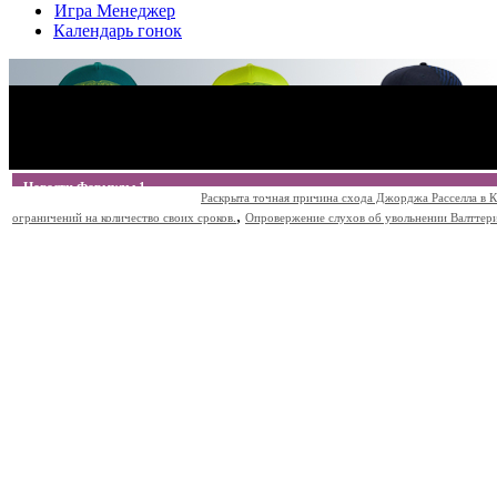
Игра Менеджер
Календарь гонок
Новости Формулы 1
Раскрыта точная причина схода Джорджа Расселла в К
,
ограничений на количество своих сроков.
Опровержение слухов об увольнении Валттери Б