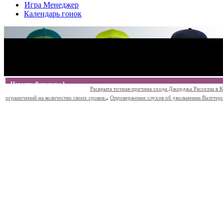
Игра Менеджер
Календарь гонок
Новости Формулы 1
Раскрыта точная причина схода Джорджа Расселла в К
,
ограничений на количество своих сроков.
Опровержение слухов об увольнении Валттери Б