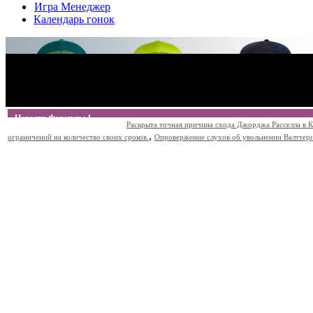
Игра Менеджер
Календарь гонок
Новости Формулы 1
Раскрыта точная причина схода Джорджа Расселла в К
,
ограничений на количество своих сроков.
Опровержение слухов об увольнении Валттери Б