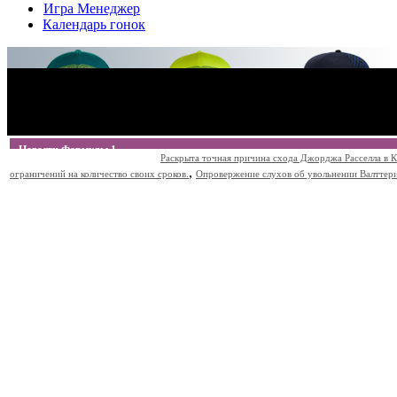
Игра Менеджер
Календарь гонок
Новости Формулы 1
Раскрыта точная причина схода Джорджа Расселла в К
,
ограничений на количество своих сроков.
Опровержение слухов об увольнении Валттери Б