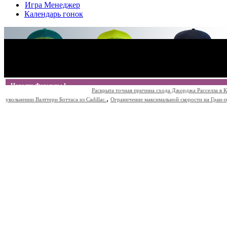
Игра Менеджер
Календарь гонок
Новости Формулы 1
Раскрыта точная причина схода Джорджа Расселла в К
,
увольнении Валттери Боттаса из Cadillac.
Ограничение максимальной скорости на Гран-