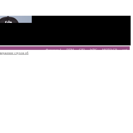
Формула 1
DTM
GP2
WRC
MOTO GP
ещё
вержение слухов об