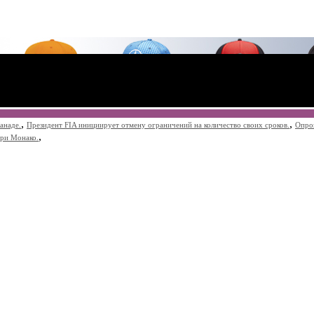
,
,
анаде.
Президент FIA инициирует отмену ограничений на количество своих сроков.
Опро
,
при Монако.