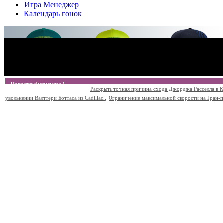
Игра Менеджер
Календарь гонок
Новости Формулы 1
Раскрыта точная причина схода Джорджа Расселла в К
,
увольнении Валттери Боттаса из Cadillac.
Ограничение максимальной скорости на Гран-