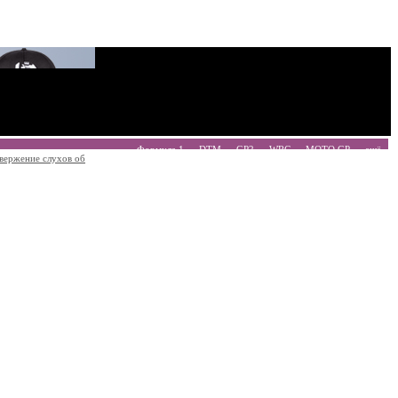
Формула 1
DTM
GP2
WRC
MOTO GP
ещё
вержение слухов об