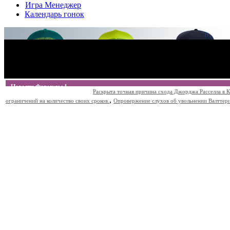
Игра Менеджер
Календарь гонок
Новости Формулы 1
Раскрыта точная причина схода Джорджа Расселла в К
,
ограничений на количество своих сроков.
Опровержение слухов об увольнении Валттери Б