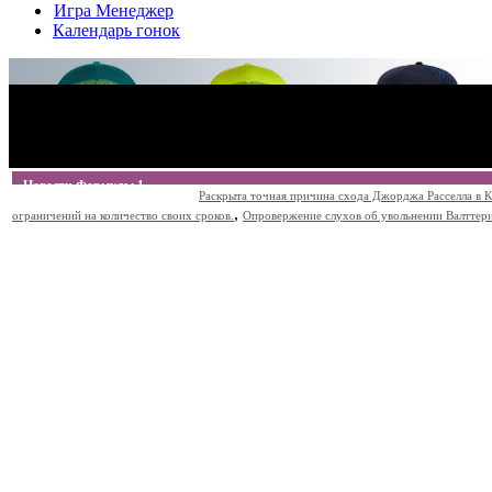
Игра Менеджер
Календарь гонок
Новости Формулы 1
Раскрыта точная причина схода Джорджа Расселла в К
,
ограничений на количество своих сроков.
Опровержение слухов об увольнении Валттери Б