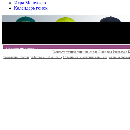
Игра Менеджер
Календарь гонок
Новости Формулы 1
Раскрыта точная причина схода Джорджа Расселла в К
,
увольнении Валттери Боттаса из Cadillac.
Ограничение максимальной скорости на Гран-