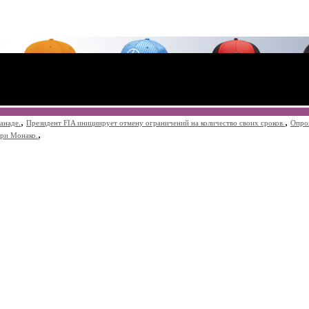
,
,
анаде.
Президент FIA инициирует отмену ограничений на количество своих сроков.
Опро
,
при Монако.