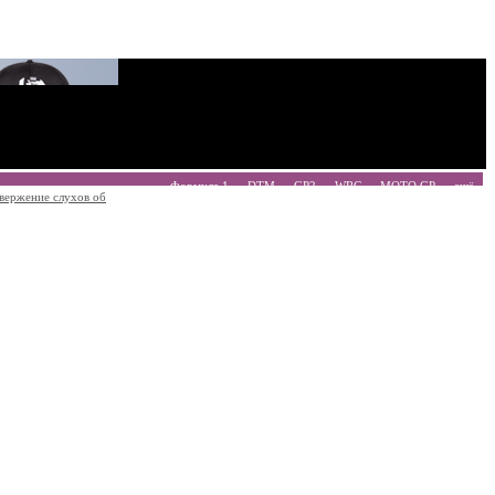
Формула 1
DTM
GP2
WRC
MOTO GP
ещё
вержение слухов об