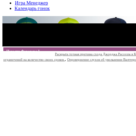
Игра Менеджер
Календарь гонок
Новости Формулы 1
Раскрыта точная причина схода Джорджа Расселла в К
,
ограничений на количество своих сроков.
Опровержение слухов об увольнении Валттери Б