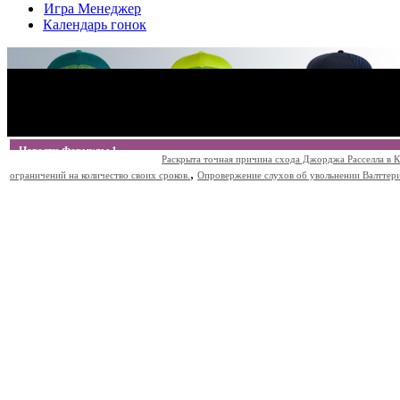
Игра Менеджер
Календарь гонок
Новости Формулы 1
Раскрыта точная причина схода Джорджа Расселла в К
,
ограничений на количество своих сроков.
Опровержение слухов об увольнении Валттери Б